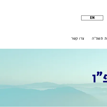
EN
ת תשפ"ה
צרו קשר
"ו