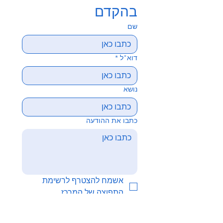
בהקדם
שם
דוא"ל
*
נושא
כתבו את ההודעה
אשמח להצטרף לרשימת 
התפוצה של המרכז
לשליחת מייל למרכז : 
SWINNOV@mail.huji.ac.il