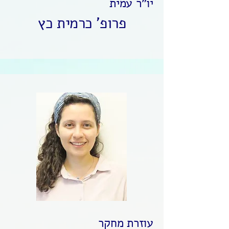
יו"ר עמית
פרופ' כרמית כץ
עוזרת מחקר