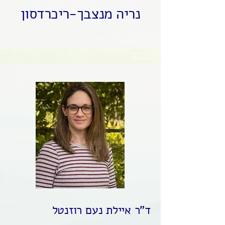
נריה מנצבך-ריכרדסון
ד"ר איילת נעם רוזנטל